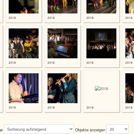
2018
2018
2018
2018
2018
2018
2018
2018
2018
2018
2018
2018
ge
Objekte anzeigen