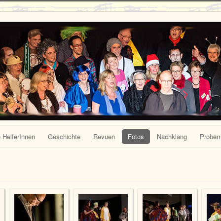
 HelferInnen
Geschichte
Revuen
Fotos
Nachklang
Proben