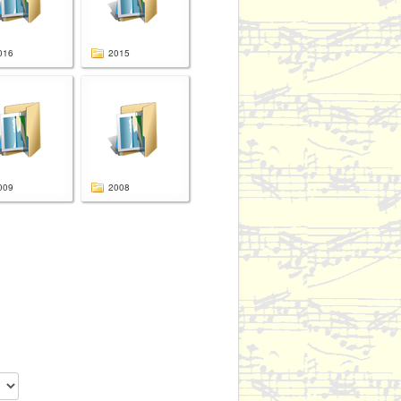
016
2015
009
2008