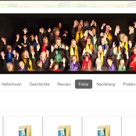
 HelferInnen
Geschichte
Revuen
Fotos
Nachklang
Proben