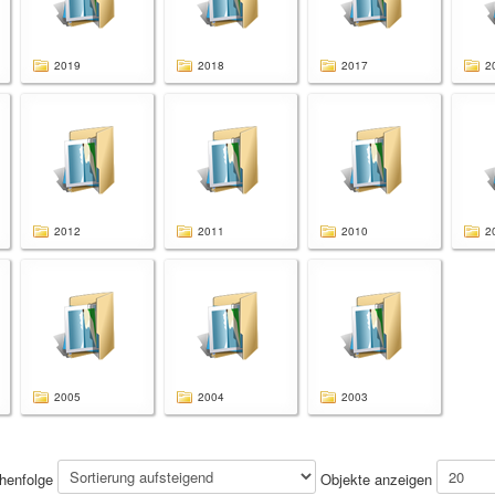
2019
2018
2017
2
2012
2011
2010
2
2005
2004
2003
henfolge
Objekte anzeigen