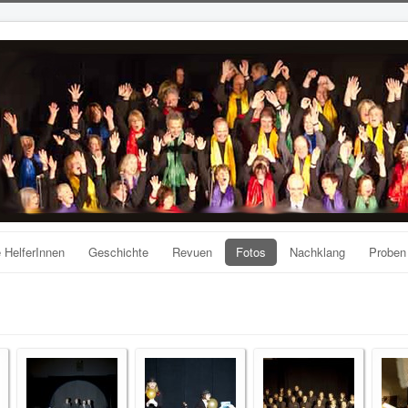
 HelferInnen
Geschichte
Revuen
Fotos
Nachklang
Proben