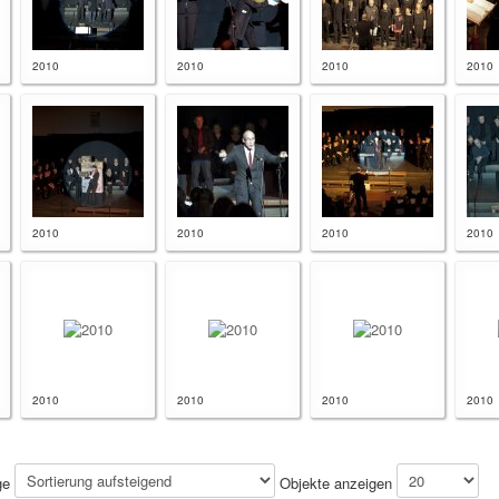
2010
2010
2010
2010
2010
2010
2010
2010
2010
2010
2010
2010
ge
Objekte anzeigen