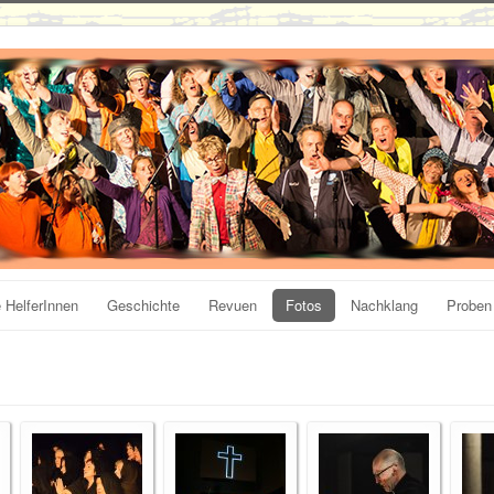
 HelferInnen
Geschichte
Revuen
Fotos
Nachklang
Proben