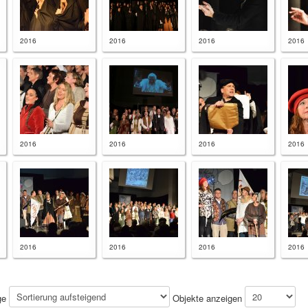
2016
2016
2016
2016
2016
2016
2016
2016
2016
2016
2016
2016
ge
Objekte anzeigen